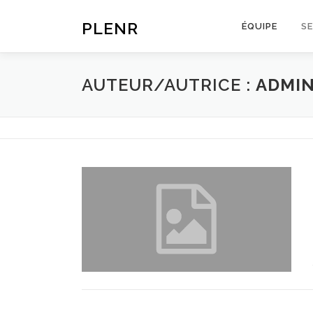
Aller
au
PLENR
ÉQUIPE
SE
contenu
AUTEUR/AUTRICE :
ADMIN