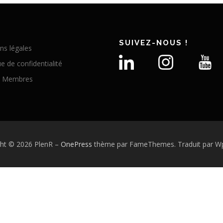
SUIVEZ-NOUS !
ns légales
ue de confidentialité
e Membres
ght © 2026 PlenR
–
OnePress
thème par FameThemes. Traduit par Wp