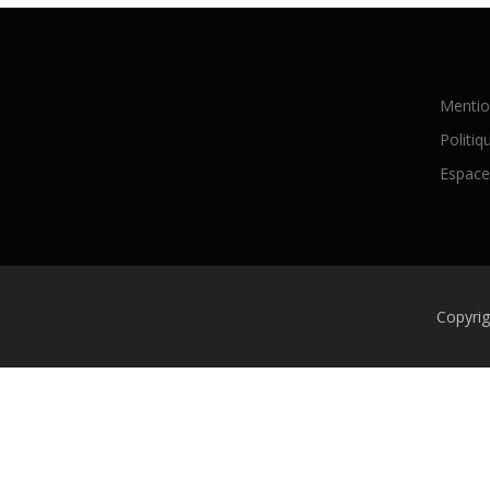
Mentio
Politiq
Espac
Copyri